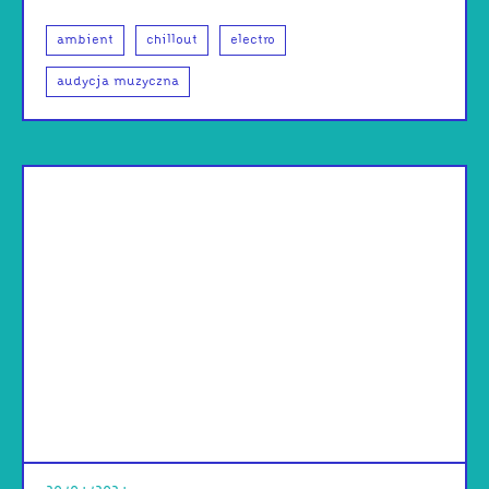
ambient
chillout
electro
audycja muzyczna
od