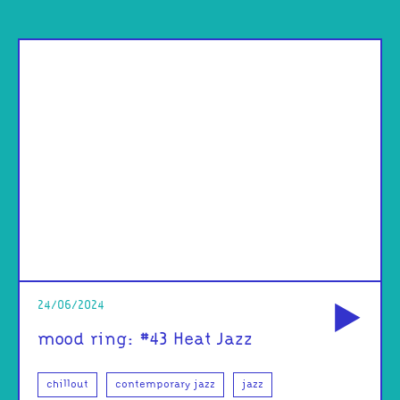
od
24/06/2024
mood ring: #43 Heat Jazz
chillout
contemporary jazz
jazz