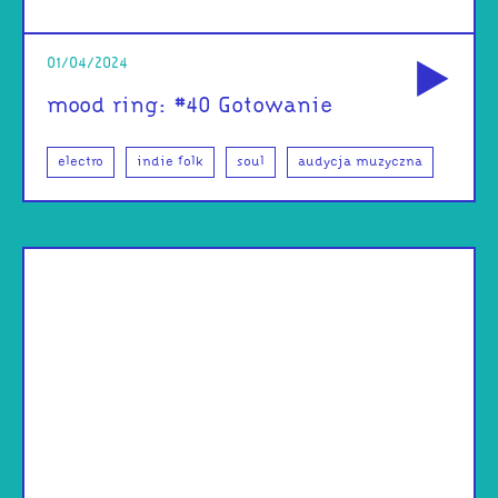
od
01/04/2024
mood ring: #40 Gotowanie
electro
indie folk
soul
audycja muzyczna