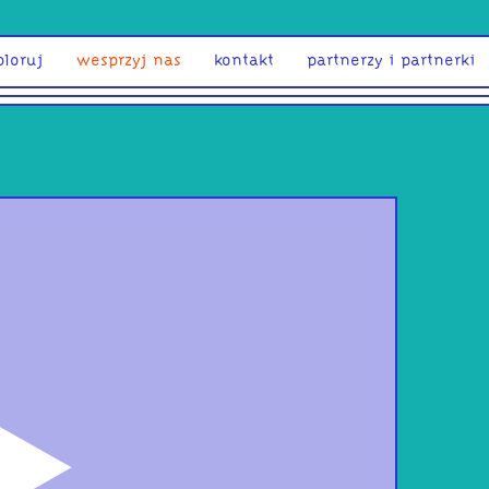
ploruj
wesprzyj nas
kontakt
partnerzy i partnerki
odtwórz
Muz