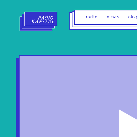
Radio Kapitał - strona główna
radio
o nas
eks