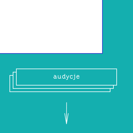
Od dzieciństwa a
albo kompulsywn
same piosenki.
audycje