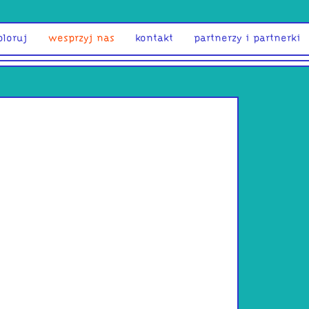
ploruj
wesprzyj nas
kontakt
partnerzy i partnerki
Krzyszto