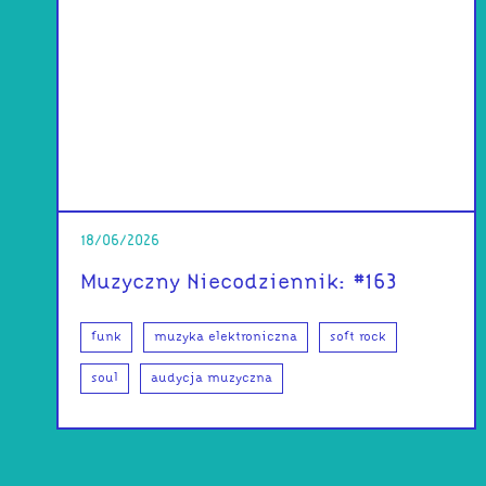
18/06/2026
Muzyczny Niecodziennik: #163
funk
muzyka elektroniczna
soft rock
soul
audycja muzyczna