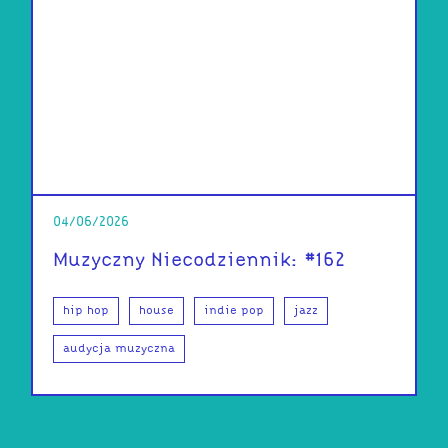
04/06/2026
Muzyczny Niecodziennik: #162
hip hop
house
indie pop
jazz
audycja muzyczna