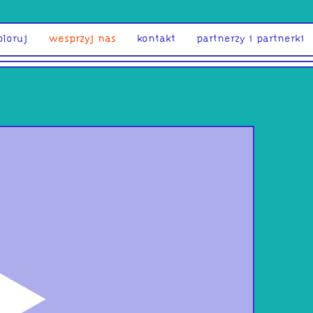
ploruj
wesprzyj nas
kontakt
partnerzy i partnerki
odtwórz
muz