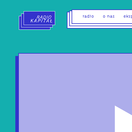
Radio Kapitał - strona główna
radio
o nas
eks