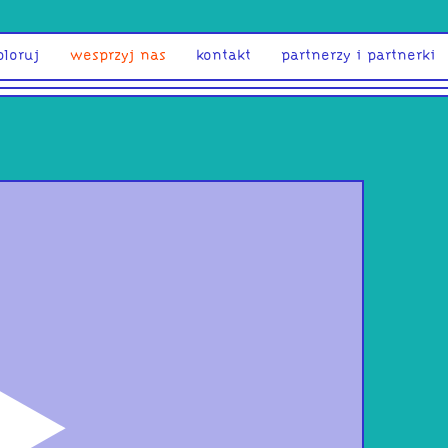
ploruj
wesprzyj nas
kontakt
partnerzy i partnerki
odtwórz
muz