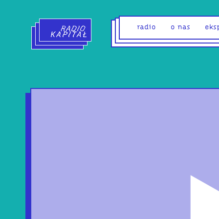
Radio Kapitał - strona główna
radio
o nas
eks