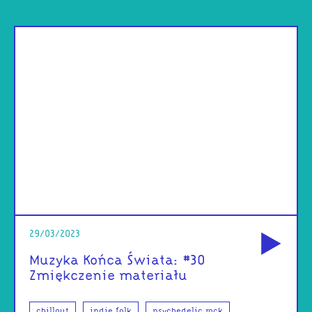
od
29/03/2023
Muzyka Końca Świata: #30
Zmiękczenie materiału
chillout
indie folk
psychedelic rock