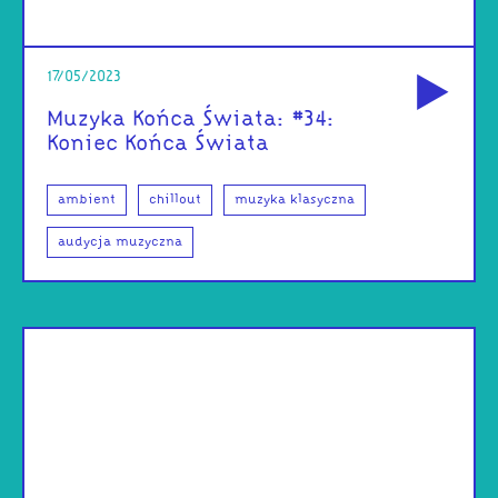
od
17/05/2023
Muzyka Końca Świata: #34:
Koniec Końca Świata
ambient
chillout
muzyka klasyczna
audycja muzyczna