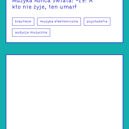
Muzyka Końca Świata: #29: A
kto nie żyje, ten umarł
krautrock
muzyka elektroniczna
psychodelia
audycja muzyczna