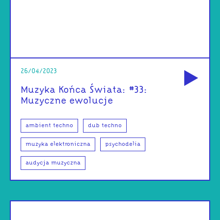
od
26/04/2023
Muzyka Końca Świata: #33:
Muzyczne ewolucje
ambient techno
dub techno
muzyka elektroniczna
psychodelia
audycja muzyczna