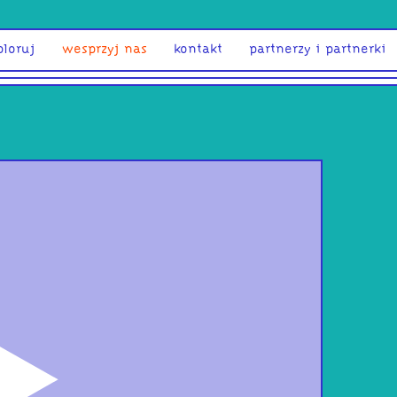
ploruj
wesprzyj nas
kontakt
partnerzy i partnerki
odtwórz
Naw