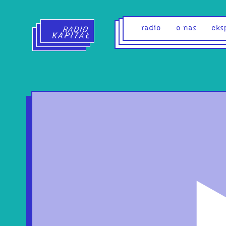
Radio Kapitał - strona główna
radio
o nas
eks