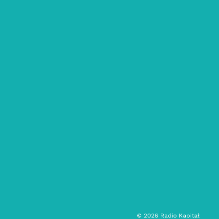
27/05/2021
Łódzkie Interferencje: #1 / Ryszard
Gawroński
alternatywa
muzyka eksperymentalna
rozmowa
społeczeństwo
audycja kulturalna
©
2026
Radio Kapitał