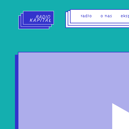
Radio Kapitał - strona główna
radio
o nas
eks