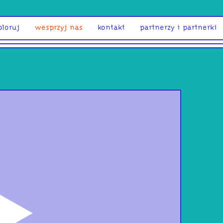
ploruj
wesprzyj nas
kontakt
partnerzy i partnerki
odtwórz
NO_
Wiz