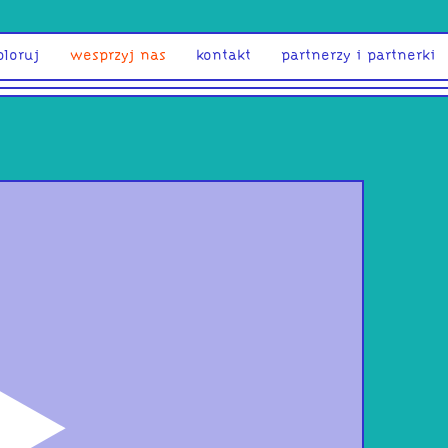
ploruj
wesprzyj nas
kontakt
partnerzy i partnerki
odtwórz
Now
zam