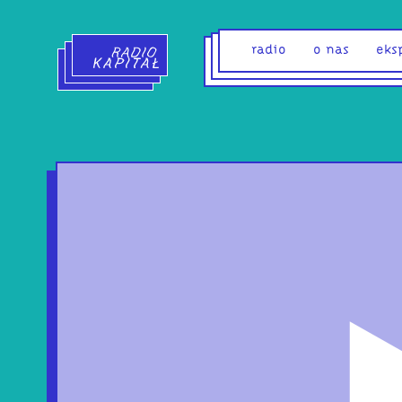
Radio Kapitał - strona główna
radio
o nas
eks