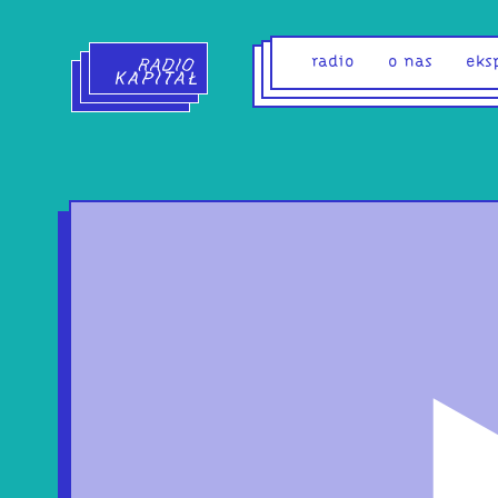
Radio Kapitał - strona główna
radio
o nas
eks