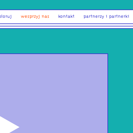
ploruj
wesprzyj nas
kontakt
partnerzy i partnerki
odtwórz
Pal
ura