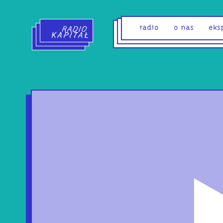
Radio Kapitał - strona główna
radio
o nas
eks