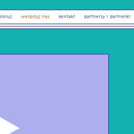
ploruj
wesprzyj nas
kontakt
partnerzy i partnerki
odtwórz
Pas
– K