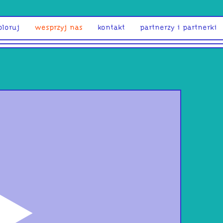
ploruj
wesprzyj nas
kontakt
partnerzy i partnerki
odtwórz
We a
Set 