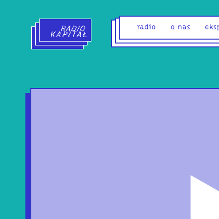
Radio Kapitał - strona główna
radio
o nas
eks