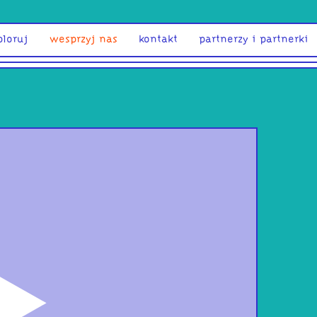
ploruj
wesprzyj nas
kontakt
partnerzy i partnerki
odtwórz
Pols