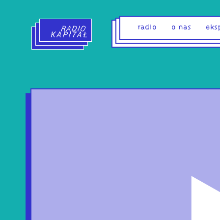
Radio Kapitał - strona główna
radio
o nas
eks