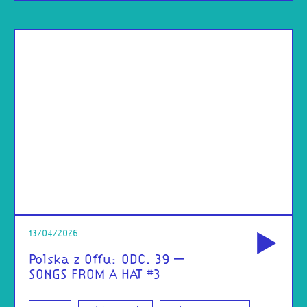
od
13/04/2026
Polska z Offu: ODC. 39 –
SONGS FROM A HAT #3