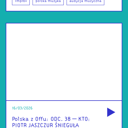
improv
polska muzyka
audycja muzyczna
od
16/03/2026
Polska z Offu: ODC. 38 – KTO:
PIOTR JASZCZUR ŚNIEGUŁA