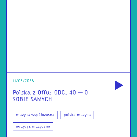
od
11/05/2026
Polska z Offu: ODC. 40 – O
SOBIE SAMYCH
muzyka współczesna
polska muzyka
audycja muzyczna