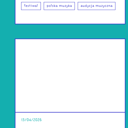
festiwal
polska muzyka
audycja muzyczna
13/04/2026