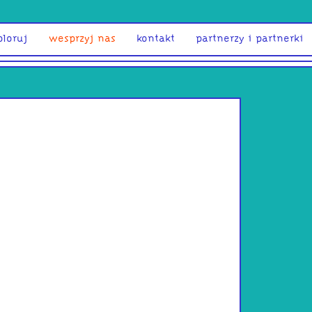
ploruj
wesprzyj nas
kontakt
partnerzy i partnerki
Adam Kar