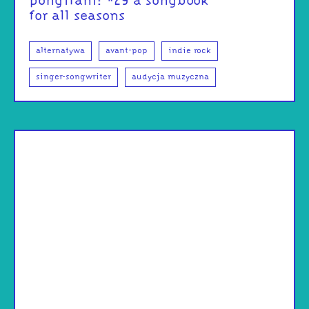
pongifani: #29 a songbook
for all seasons
alternatywa
avant-pop
indie rock
singer-songwriter
audycja muzyczna