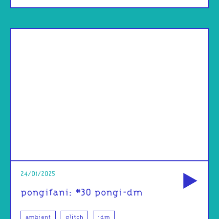
od
24/01/2025
pongifani: #30 pongi-dm
ambient
glitch
idm