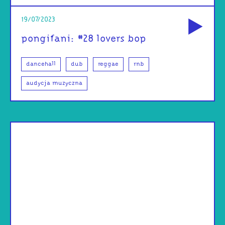
od
19/07/2023
pongifani: #28 lovers bop
dancehall
dub
reggae
rnb
audycja muzyczna