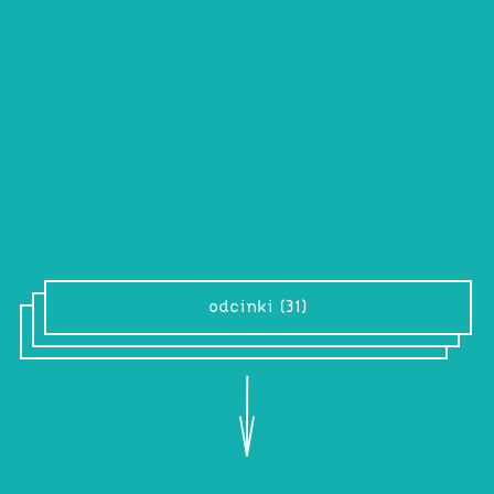
pongifani
olka dąbrowska
music from the pongi
grafika:
@kubakalisz
odcinki (31)