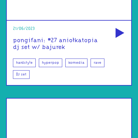
od
21/06/2023
pongifani: #27 aniołkatopia
dj set w/ bajurek
hardstyle
hyperpop
komedia
rave
DJ set