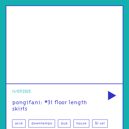
od
11/07/2025
pongifani: #31 floor length
skirts
acid
downtempo
dub
house
DJ set