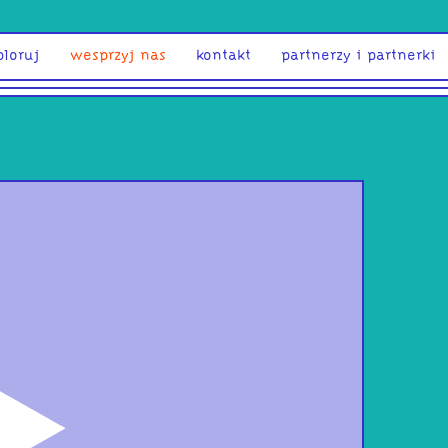
ploruj
wesprzyj nas
kontakt
partnerzy i partnerki
odtwórz
prz
hah