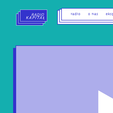
Radio Kapitał - strona główna
radio
o nas
eks