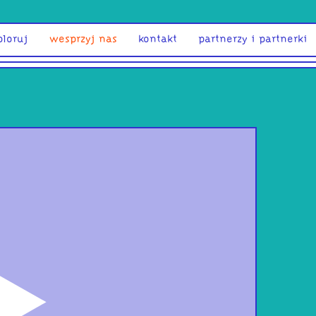
ploruj
wesprzyj nas
kontakt
partnerzy i partnerki
odtwórz
SAU
and 