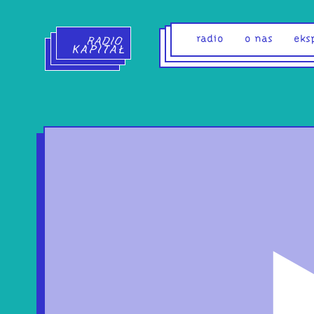
Radio Kapitał - strona główna
radio
o nas
eks