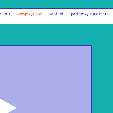
ploruj
wesprzyj nas
kontakt
partnerzy i partnerki
odtwórz
soni