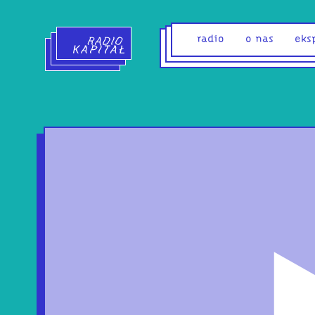
Radio Kapitał - strona główna
radio
o nas
eks