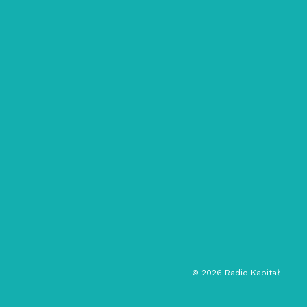
08/02/2026
Questrial: 29 – Me As An Aquarium
In Your Room
alternatywa
ambient
muzyka eksperymentalna
outsider music
audycja muzyczna
©
2026
Radio Kapitał