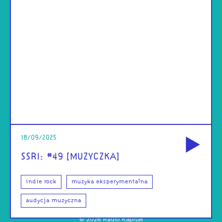
od
18/09/2025
SSRI: #49 [MUZYCZKA]
indie rock
muzyka eksperymentalna
audycja muzyczna
©
2026
Radio Kapitał