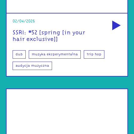
od
02/04/2026
SSRI: #52 [spring [in your
hair exclusive]]
dub
muzyka eksperymentalna
trip hop
audycja muzyczna