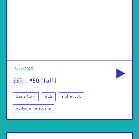
od
13/11/2025
SSRI: #50 [fall]
baile funk
dub
indie rock
audycja muzyczna