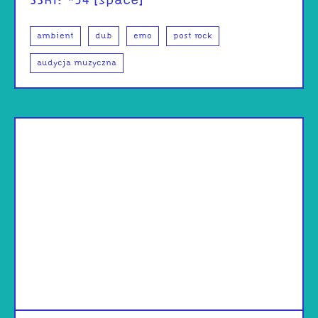
SSRI: #54 [space]
ambient
dub
emo
post rock
audycja muzyczna
od