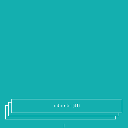
SSRI
Igor Gadomski
Sandra
Mikołajczyk
co cztery tygodnie w czwartki o 19:00
Muza do zmagań z problemami
tożsamościowymi, skrajnymi emocjami i
zaburzeniami osobowości.
odcinki (41)