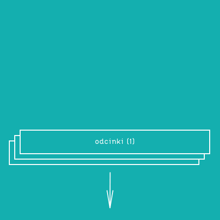
Studio Eksperymentalne Radia Kapitał to
projekt rezydencyjny, który Radio Kapitał
realizuje w Komunie Warszawa. W audycji
wysłuchać będziecie mogły i mogli
produkcji studia, które dostępne będą
również na radiowym Soundcloudzie i
kanale Youtube.
odcinki (1)