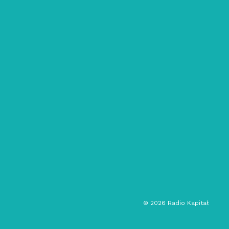
10/03/2023
COŚ SIĘ DZIEJE ??!: SERK III
Ostrowski + RZEXBA
drum & bass
koncert
muzyka eksperymentalna
muzyka elektroniczna
audycja kulturalna
©
2026
Radio Kapitał