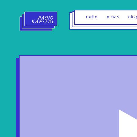
Radio Kapitał - strona główna
radio
o nas
eks