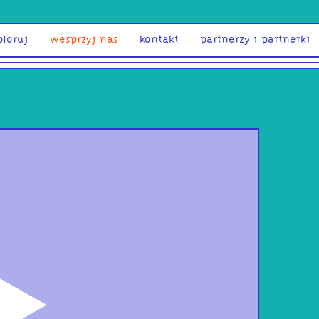
ploruj
wesprzyj nas
kontakt
partnerzy i partnerki
odtwórz
Stu
Kap