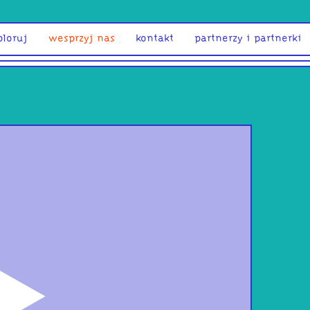
ploruj
wesprzyj nas
kontakt
partnerzy i partnerki
odtwórz
stu