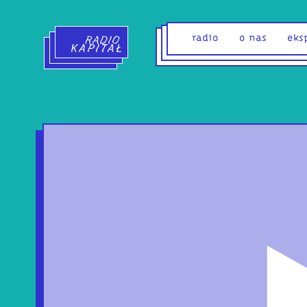
Radio Kapitał - strona główna
radio
o nas
eks