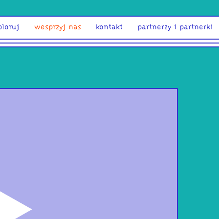
ploruj
wesprzyj nas
kontakt
partnerzy i partnerki
odtwórz
Ques
With