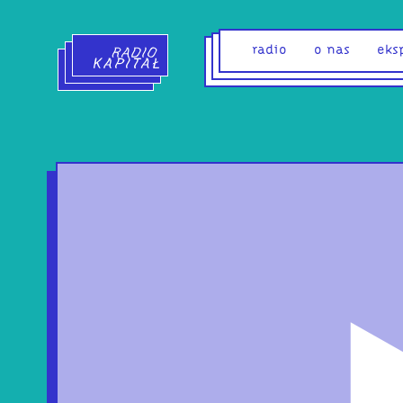
Radio Kapitał - strona główna
radio
o nas
eks