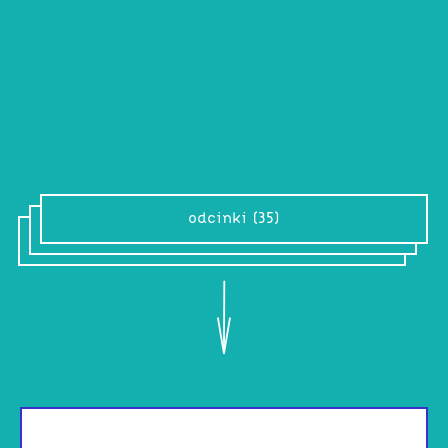
przedpremierowa lub archiwalna, muzyka),
pochodzi od nazwy czcionki, za którą
można doszukiwać się prawie że
przypadkowych znaczeń.
odcinki (35)