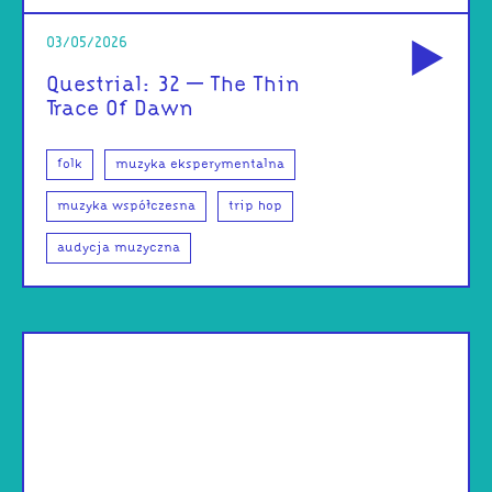
od
03/05/2026
Questrial: 32 – The Thin
Trace Of Dawn
folk
muzyka eksperymentalna
muzyka współczesna
trip hop
audycja muzyczna