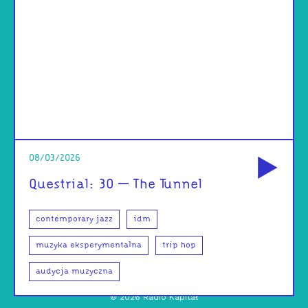
od
08/03/2026
Questrial: 30 – The Tunnel
contemporary jazz
idm
muzyka eksperymentalna
trip hop
audycja muzyczna
©
2026
Radio Kapitał