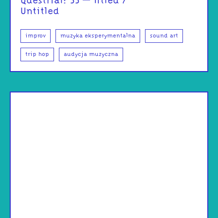
Questrial: 33 – Titled /
Untitled
improv
muzyka eksperymentalna
sound art
trip hop
audycja muzyczna