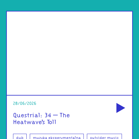
od
28/06/2026
Questrial: 34 – The
Heatwave’s Toll
dub
muzyka eksperymentalna
outsider music