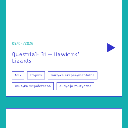
od
05/04/2026
Questrial: 31 – Hawkins’
Lizards
folk
improv
muzyka eksperymentalna
muzyka współczesna
audycja muzyczna