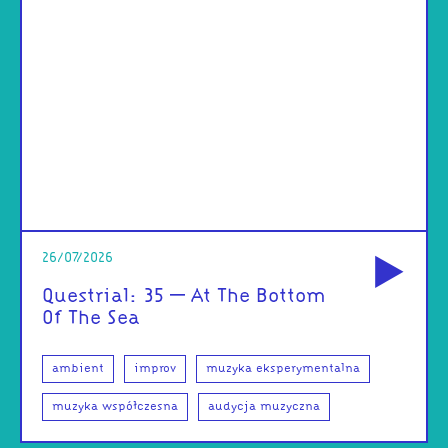
od
26/07/2026
Questrial: 35 – At The Bottom
Of The Sea
ambient
improv
muzyka eksperymentalna
muzyka współczesna
audycja muzyczna