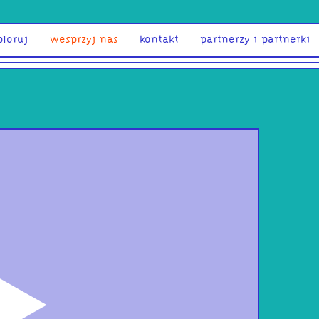
ploruj
wesprzyj nas
kontakt
partnerzy i partnerki
odtwórz
Tap