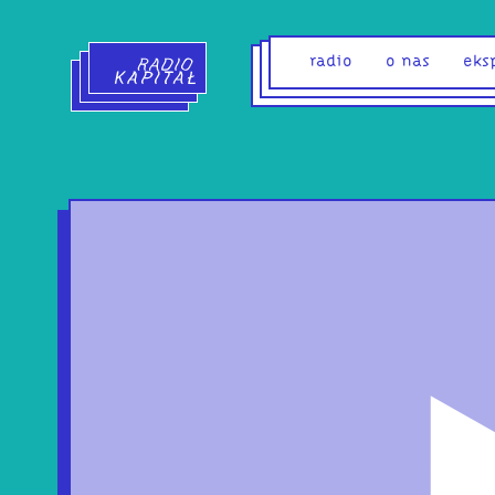
Radio Kapitał - strona główna
radio
o nas
eks