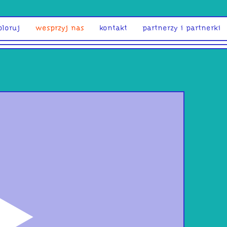
ploruj
wesprzyj nas
kontakt
partnerzy i partnerki
odtwórz
THE
HAL