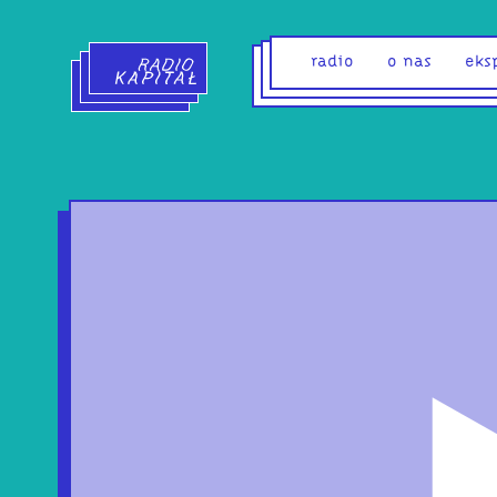
Radio Kapitał - strona główna
radio
o nas
eks