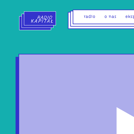
Radio Kapitał - strona główna
radio
o nas
eks