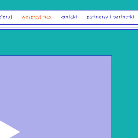
ploruj
wesprzyj nas
kontakt
partnerzy i partnerki
odtwórz
Too
Węd