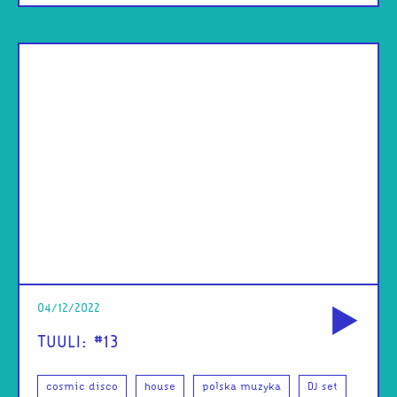
od
04/12/2022
TUULI: #13
cosmic disco
house
polska muzyka
DJ set