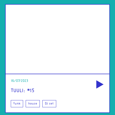
od
16/07/2023
TUULI: #15
funk
house
DJ set