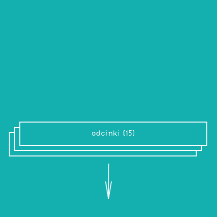
TUULI
PAU
Muzyczny miesięcznik, który tuli dźwiękami
zmieniającymi się co sezon. Tuuli (czyli wiatr)
niesie utwory inspirowane porami roku.
odcinki (15)