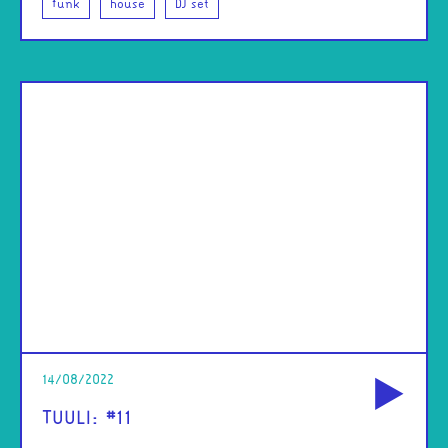
funk
house
DJ set
od
14/08/2022
TUULI: #11