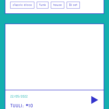
classic disco
funk
house
DJ set
od
22/05/2022
TUULI: #10