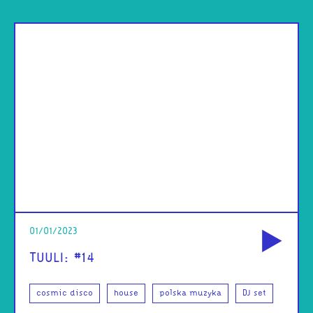
od
01/01/2023
TUULI: #14
cosmic disco
house
polska muzyka
DJ set