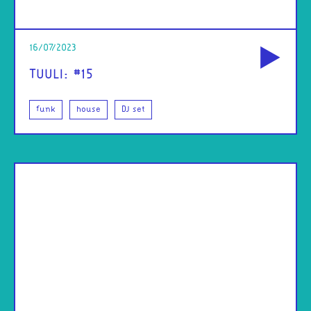
od
16/07/2023
TUULI: #15
funk
house
DJ set