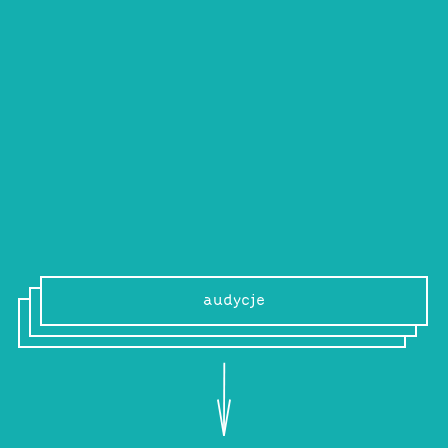
PAU
Autorka audycji „TUULI”, uczestniczka
warsztatów z muzyki elektronicznej
organizowanych przez Up To Date Festival.
audycje