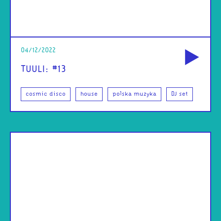
od
04/12/2022
TUULI: #13
cosmic disco
house
polska muzyka
DJ set