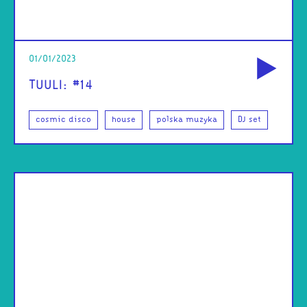
od
01/01/2023
TUULI: #14
cosmic disco
house
polska muzyka
DJ set