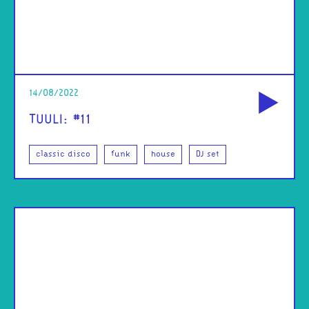
od
14/08/2022
TUULI: #11
classic disco
funk
house
DJ set