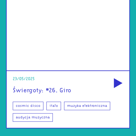
od
23/05/2025
Świergoty: #26. Giro
cosmic disco
italo
muzyka elektroniczna
audycja muzyczna