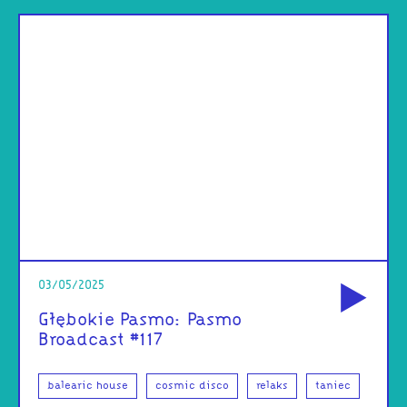
od
03/05/2025
Głębokie Pasmo: Pasmo
Broadcast #117
balearic house
cosmic disco
relaks
taniec