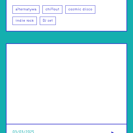
alternatywa
chillout
cosmic disco
indie rock
DJ set
od
03/03/2025