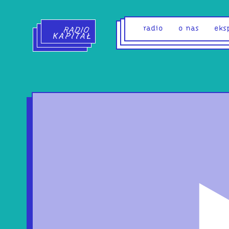
Radio Kapitał - strona główna
radio
o nas
eks