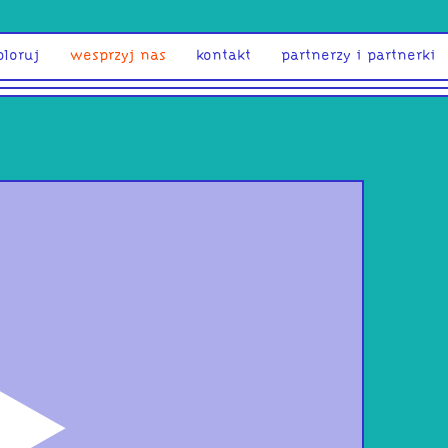
ploruj
wesprzyj nas
kontakt
partnerzy i partnerki
odtwórz
TWI