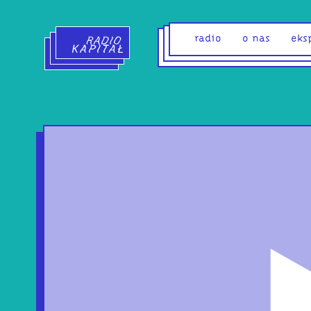
Radio Kapitał - strona główna
radio
o nas
eks