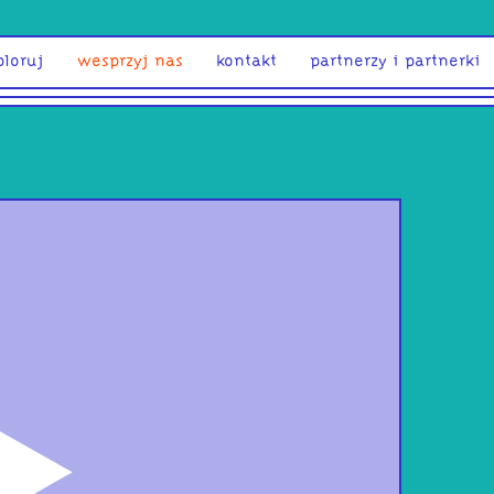
ploruj
wesprzyj nas
kontakt
partnerzy i partnerki
odtwórz
UKO