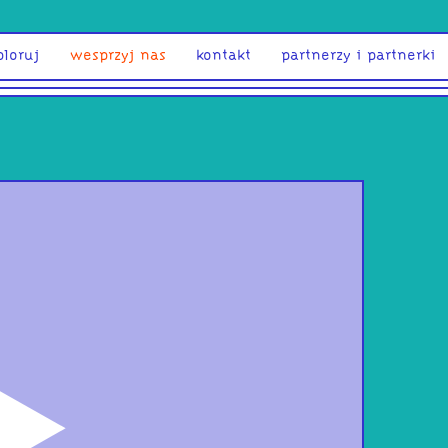
ploruj
wesprzyj nas
kontakt
partnerzy i partnerki
odtwórz
War