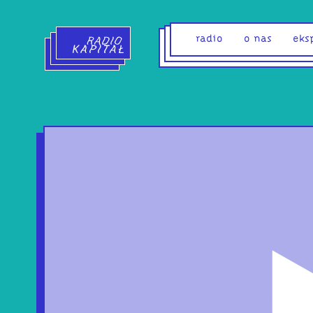
Radio Kapitał - strona główna
radio
o nas
eks