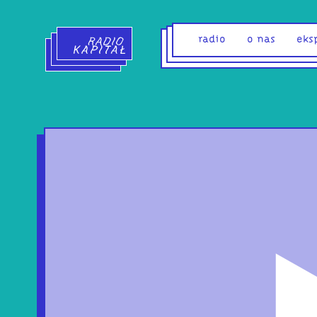
Radio Kapitał - strona główna
radio
o nas
eks