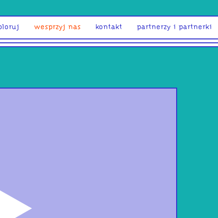
ploruj
wesprzyj nas
kontakt
partnerzy i partnerki
odtwórz
Wiec