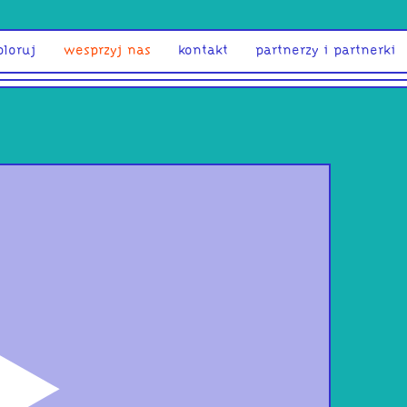
ploruj
wesprzyj nas
kontakt
partnerzy i partnerki
odtwórz
Xen
car