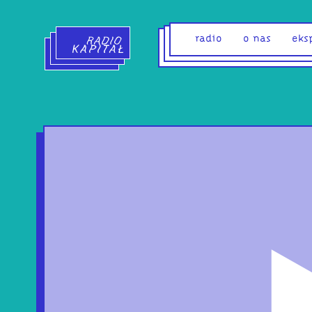
Radio Kapitał - strona główna
radio
o nas
eks