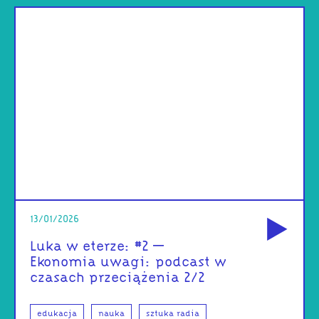
od
13/01/2026
Luka w eterze: #2 –
Ekonomia uwagi: podcast w
czasach przeciążenia 2/2
edukacja
nauka
sztuka radia