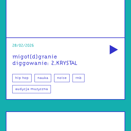
od
28/02/2026
migot(d)granie
diggowanie: 2.KRYSTAL
hip hop
nauka
noise
rnb
audycja muzyczna