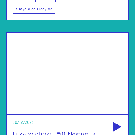
audycja edukacyjna
od
30/12/2025
Luka w eterze: #01 Ekonomia