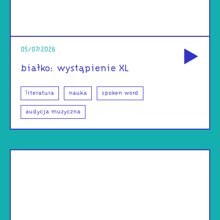
od
05/07/2026
białko: wystąpienie XL
literatura
nauka
spoken word
audycja muzyczna