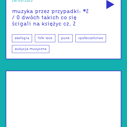
26/05/2023
muzyka przez przypadki: #2
/ O dwóch takich co się
ścigali na księżyc cz. 2
ekologia
folk rock
punk
społeczeństwo
audycja muzyczna