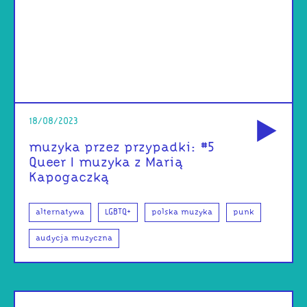
od
18/08/2023
muzyka przez przypadki: #5
Queer I muzyka z Marią
Kapogaczką
alternatywa
LGBTQ+
polska muzyka
punk
audycja muzyczna