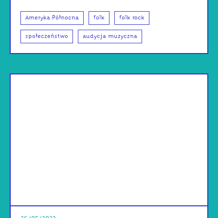
Ameryka Północna
folk
folk rock
społeczeństwo
audycja muzyczna
od