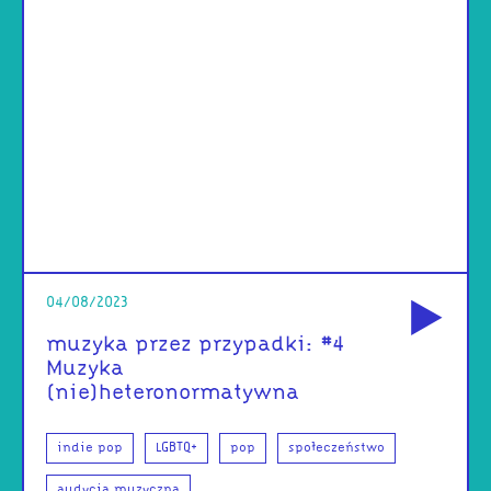
od
04/08/2023
muzyka przez przypadki: #4
Muzyka
(nie)heteronormatywna
indie pop
LGBTQ+
pop
społeczeństwo
audycja muzyczna