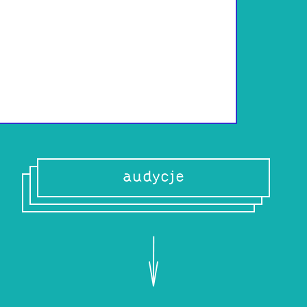
Grafik, reżyser, 
Współzałożyciel R
www
audycje