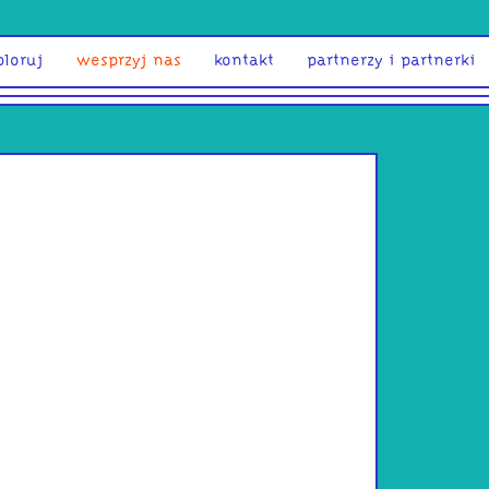
ploruj
wesprzyj nas
kontakt
partnerzy i partnerki
Grzegorz