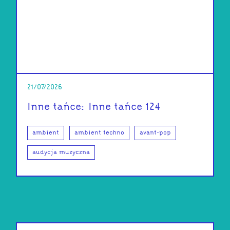
21/07/2026
Inne tańce: Inne tańce 124
ambient
ambient techno
avant-pop
audycja muzyczna