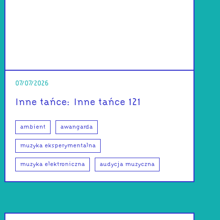
07/07/2026
Inne tańce: Inne tańce 121
ambient
awangarda
muzyka eksperymentalna
muzyka elektroniczna
audycja muzyczna