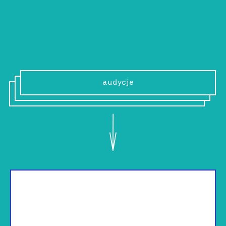
odbiorców.
www
audycje