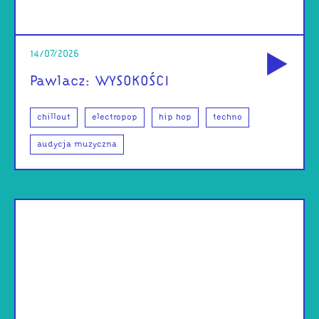
od
14/07/2026
Pawlacz: WYSOKOŚCI
chillout
electropop
hip hop
techno
audycja muzyczna