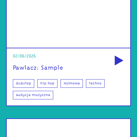
od
02/06/2026
Pawlacz: Sample
dubstep
hip hop
rozmowa
techno
audycja muzyczna