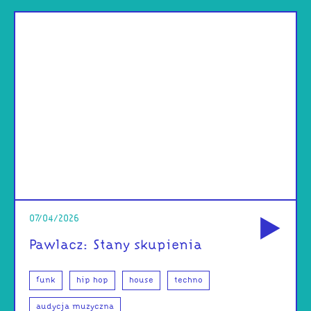
od
07/04/2026
Pawlacz: Stany skupienia
funk
hip hop
house
techno
audycja muzyczna