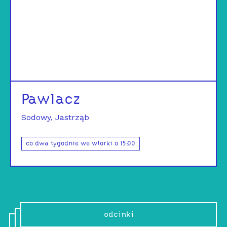
Pawlacz
Sodowy
Jastrząb
co dwa tygodnie we wtorki o 15:00
odcinki