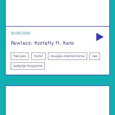
od
30/06/2026
Pawlacz: Kształty ft. Karo
free jazz
metal
muzyka elektroniczna
rap
audycja muzyczna