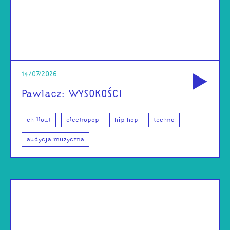
od
14/07/2026
Pawlacz: WYSOKOŚCI
chillout
electropop
hip hop
techno
audycja muzyczna