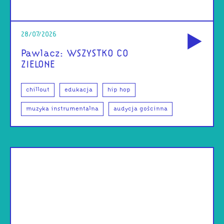
od
28/07/2026
Pawlacz: WSZYSTKO CO
ZIELONE
chillout
edukacja
hip hop
muzyka instrumentalna
audycja gościnna