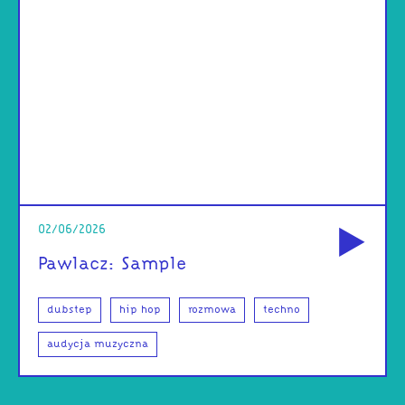
od
02/06/2026
Pawlacz: Sample
dubstep
hip hop
rozmowa
techno
audycja muzyczna