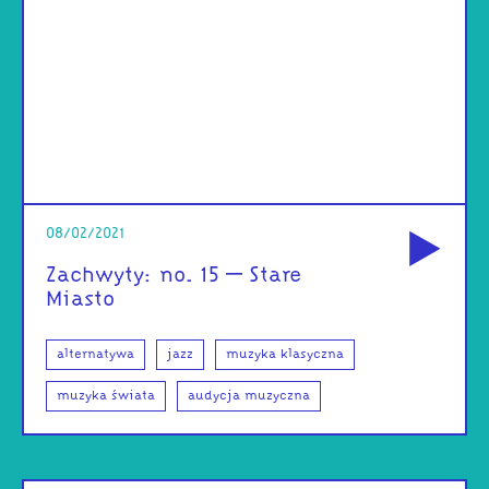
od
08/02/2021
Zachwyty: no. 15 – Stare
Miasto
alternatywa
jazz
muzyka klasyczna
muzyka świata
audycja muzyczna