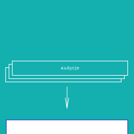
Julia Krakowiak
Wszystko z miłości do piękna i wrażliwości
– poszukuję, eksploruję i tworzę.
audycje