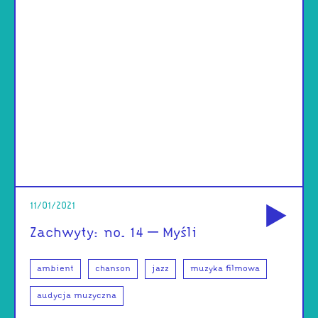
od
11/01/2021
Zachwyty: no. 14 – Myśli
ambient
chanson
jazz
muzyka filmowa
audycja muzyczna