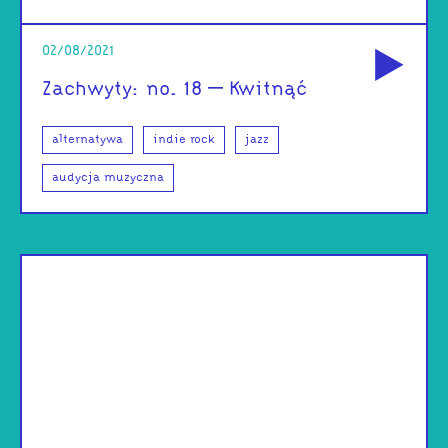
od
02/08/2021
Zachwyty: no. 18 – Kwitnąć
alternatywa
indie rock
jazz
audycja muzyczna