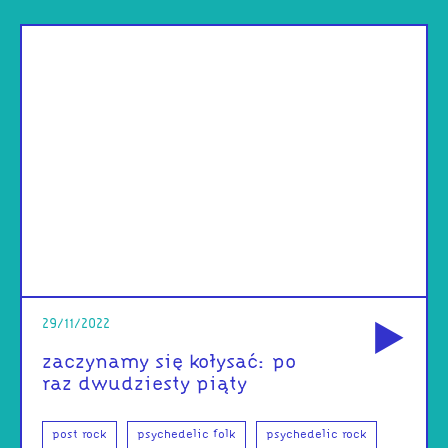
od
29/11/2022
zaczynamy się kołysać: po
raz dwudziesty piąty
post rock
psychedelic folk
psychedelic rock