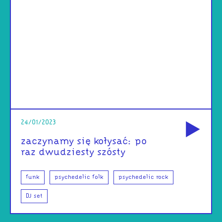
od
24/01/2023
zaczynamy się kołysać: po
raz dwudziesty szósty
funk
psychedelic folk
psychedelic rock
DJ set