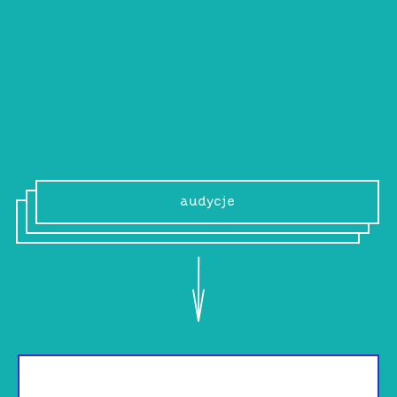
Justyna Szklarczyk
Kobieta pracująca. Słucha muzyki, napisała
magisterkę itp.
audycje