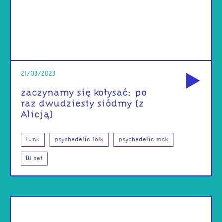
od
21/03/2023
zaczynamy się kołysać: po
raz dwudziesty siódmy (z
Alicją)
funk
psychedelic folk
psychedelic rock
DJ set