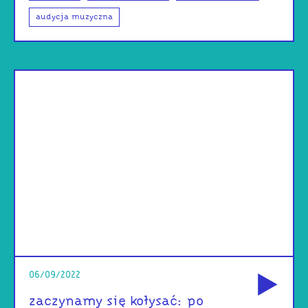
audycja muzyczna
od
06/09/2022
zaczynamy się kołysać: po