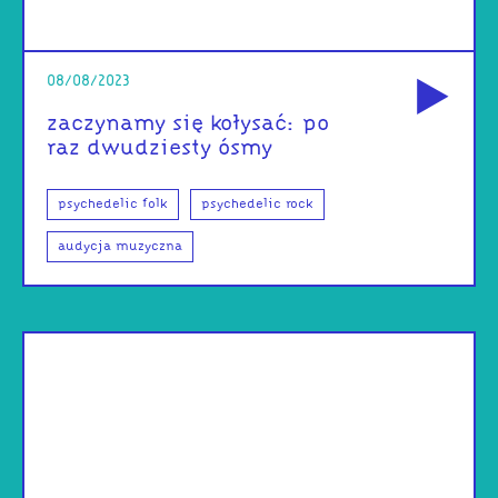
od
08/08/2023
zaczynamy się kołysać: po
raz dwudziesty ósmy
psychedelic folk
psychedelic rock
audycja muzyczna