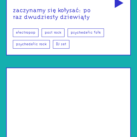
zaczynamy się kołysać: po
raz dwudziesty dziewiąty
electropop
post rock
psychedelic folk
psychedelic rock
DJ set