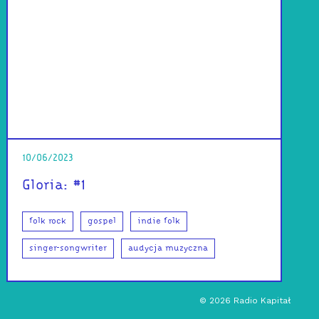
10/06/2023
Gloria: #1
folk rock
gospel
indie folk
singer-songwriter
audycja muzyczna
©
2026
Radio Kapitał