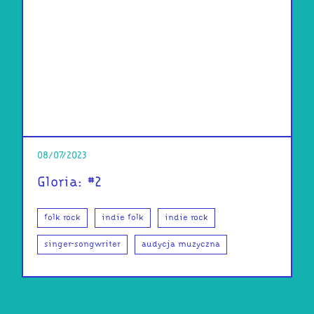
08/07/2023
Gloria: #2
folk rock
indie folk
indie rock
singer-songwriter
audycja muzyczna