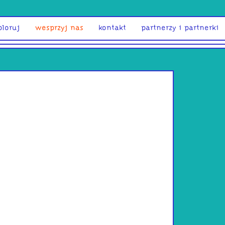
ploruj
wesprzyj nas
kontakt
partnerzy i partnerki
Łukasz B