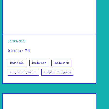
02/09/2023
Gloria: #4
indie folk
indie pop
indie rock
singer-songwriter
audycja muzyczna