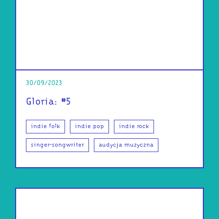
30/09/2023
Gloria: #5
indie folk
indie pop
indie rock
singer-songwriter
audycja muzyczna