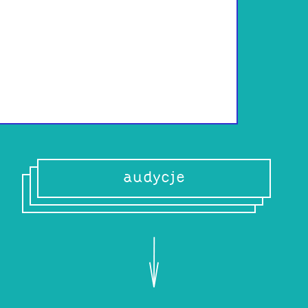
Lawyer. I special
desk).
To say that I lik
audycje