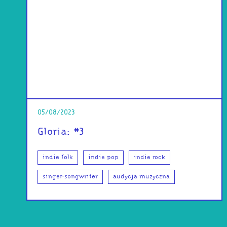
05/08/2023
Gloria: #3
indie folk
indie pop
indie rock
singer-songwriter
audycja muzyczna