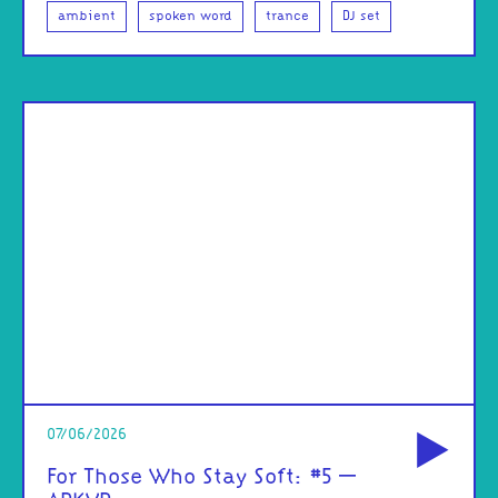
ambient
spoken word
trance
DJ set
od
07/06/2026
For Those Who Stay Soft: #5 –