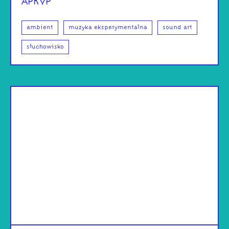
APKVP
ambient
muzyka eksperymentalna
sound art
słuchowisko