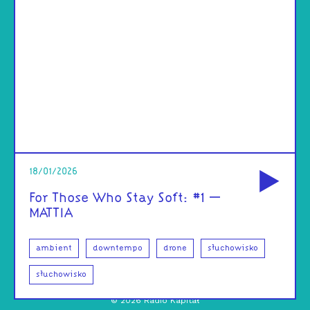
od
18/01/2026
For Those Who Stay Soft: #1 –
MATTIA
ambient
downtempo
drone
słuchowisko
słuchowisko
©
2026
Radio Kapitał