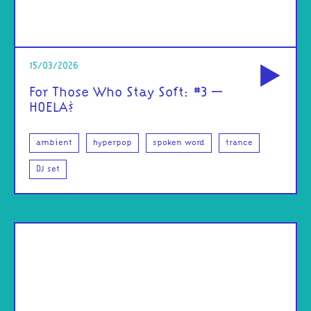
od
15/03/2026
For Those Who Stay Soft: #3 –
HOELA$
ambient
hyperpop
spoken word
trance
DJ set