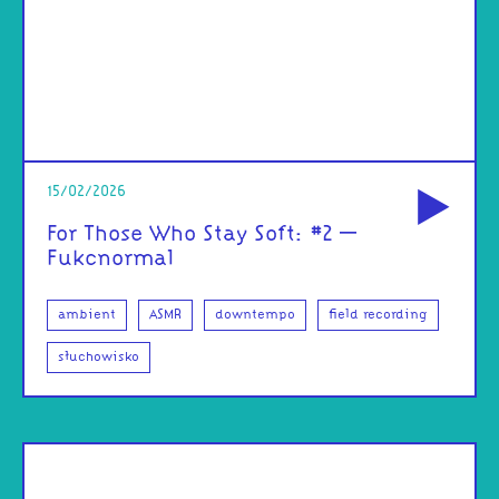
od
15/02/2026
For Those Who Stay Soft: #2 –
Fukcnormal
ambient
ASMR
downtempo
field recording
słuchowisko