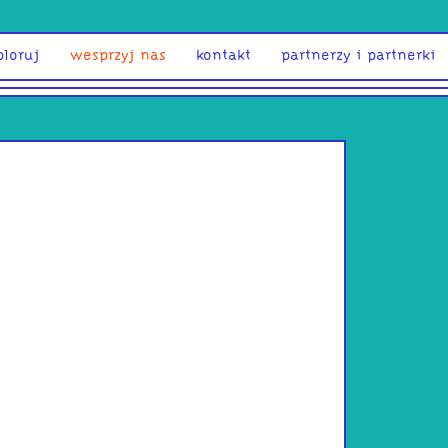
ploruj
wesprzyj nas
kontakt
partnerzy i partnerki
nieocen