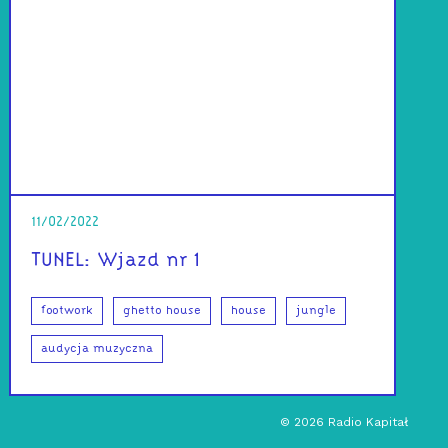
11/02/2022
TUNEL: Wjazd nr 1
footwork
ghetto house
house
jungle
audycja muzyczna
©
2026
Radio Kapitał