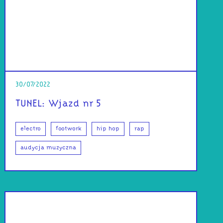
30/07/2022
TUNEL: Wjazd nr 5
electro
footwork
hip hop
rap
audycja muzyczna