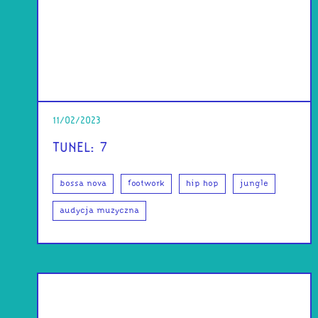
11/02/2023
TUNEL: 7
bossa nova
footwork
hip hop
jungle
audycja muzyczna