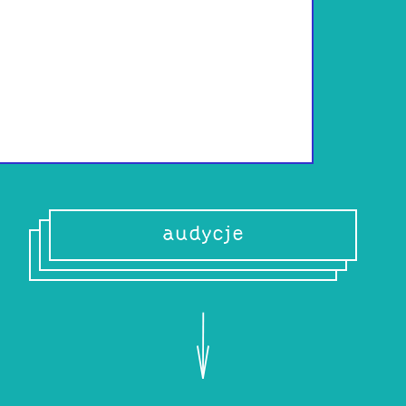
Od urodzenia słuc
Wielbiciel chicag
okolicach 160 ude
audycje