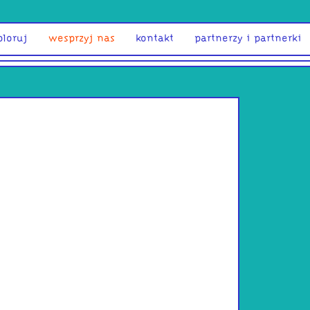
ploruj
wesprzyj nas
kontakt
partnerzy i partnerki
Paweł Na