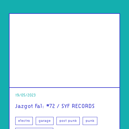
19/05/2023
Jazgot Fal: #72 / SYF RECORDS
electro
garage
post punk
punk