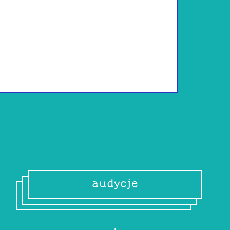
Mieszkam na Maz
z zespołem Param
w paru jeszcze b
które jest mies
kolegami z PPPT
Nagrania w który
Strona produkuję
okładki). Wbrew 
SIĘ, więc działam
audycje