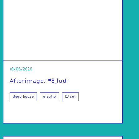
10/06/2026
Afterimage: #8_ludi
deep house
electro
DJ set