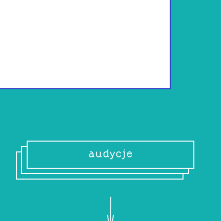
Ssouthdakota is 
through sound and
Combining electro
Ssouthdakota cre
shadows, light, a
audycje