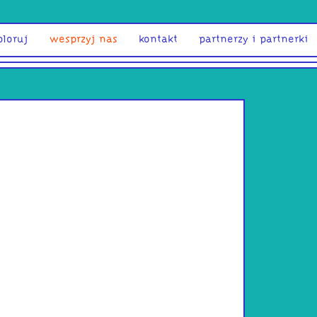
ploruj
wesprzyj nas
kontakt
partnerzy i partnerki
Ssouthda