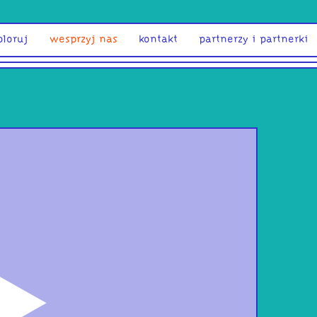
ploruj
wesprzyj nas
kontakt
partnerzy i partnerki
odtwórz
AIR 