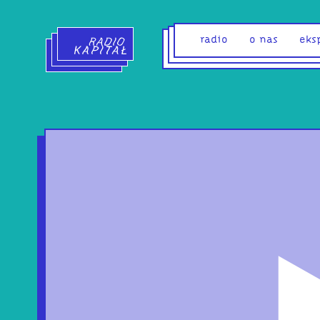
Radio Kapitał - strona główna
radio
o nas
eks