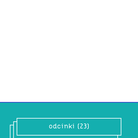
Alt 
Neba
Altern
Nebaza
punk.
odcinki (23)